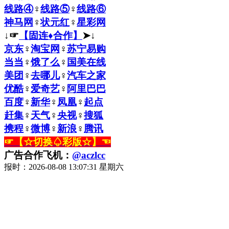
线路④
♀
线路⑤
♀
线路⑥
神马网
♀
状元红
♀
星彩网
↓☞
【固连♦合作】
➤↓
京东
♀
淘宝网
♀
苏宁易购
当当
♀
饿了么
♀
国美在线
美团
♀
去哪儿
♀
汽车之家
优酷
♀
爱奇艺
♀
阿里巴巴
百度
♀
新华
♀
凤凰
♀
起点
赶集
♀
天气
♀
央视
♀
搜狐
携程
♀
微博
♀
新浪
♀
腾讯
☞【☆切换♤彩版☆】☜
广告合作飞机：
@aczlcc
报时：2026-08-08 13:07:31 星期六