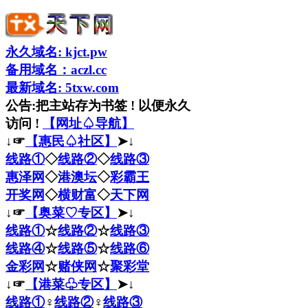
永久域名:
kjct.pw
备用域名：
aczl.cc
最新域名:
5txw.com
公告:把主站存为书签 ! 以便永久
访问 !
【网址♤导航】
↓☞
【惠民♤社区】
➤↓
线路①
◇
线路②
◇
线路③
惠泽网
◇
港澳坛
◇
彩霸王
开奖网
◇
横财富
◇
天下网
↓☞
【奥菜♡专区】
➤↓
线路①
☆
线路②
☆
线路③
线路④
☆
线路⑤
☆
线路⑥
金彩网
☆
赌侠网
☆
聚彩堂
↓☞
【港菜♧专区】
➤↓
线路①
♀
线路②
♀
线路③