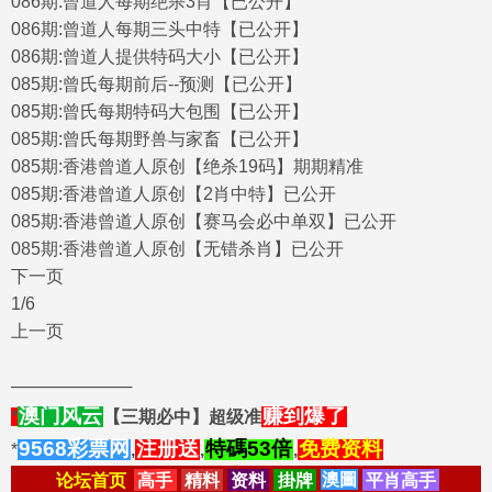
086期:曾道人每期绝杀3肖【已公开】
086期:曾道人每期三头中特【已公开】
086期:曾道人提供特码大小【已公开】
085期:曾氏每期前后--预测【已公开】
085期:曾氏每期特码大包围【已公开】
085期:曾氏每期野兽与家畜【已公开】
085期:香港曾道人原创【绝杀19码】期期精准
085期:香港曾道人原创【2肖中特】已公开
085期:香港曾道人原创【赛马会必中单双】已公开
085期:香港曾道人原创【无错杀肖】已公开
下一页
1/6
上一页
──────────
澳门风云
赚到爆了
*
【三期必中】超级准
9568彩票网
注册送
特碼53倍
免费资料
*
,
,
,
论坛首页
高手
精料
资料
掛牌
澳圖
平肖高手