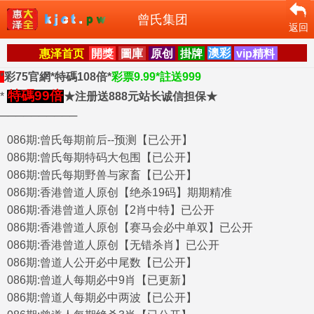
曾氏集团
返回
惠泽首页
開獎
圖庫
原创
掛牌
澳彩
vip精料
*
彩75官網*特碼108倍*
彩票9.99*註送999
特碼99倍
*
★注册送888元站长诚信担保★
──────────
086期:曾氏每期前后--预测【已公开】
086期:曾氏每期特码大包围【已公开】
086期:曾氏每期野兽与家畜【已公开】
086期:香港曾道人原创【绝杀19码】期期精准
086期:香港曾道人原创【2肖中特】已公开
086期:香港曾道人原创【赛马会必中单双】已公开
086期:香港曾道人原创【无错杀肖】已公开
086期:曾道人公开必中尾数【已公开】
086期:曾道人每期必中9肖【已更新】
086期:曾道人每期必中两波【已公开】