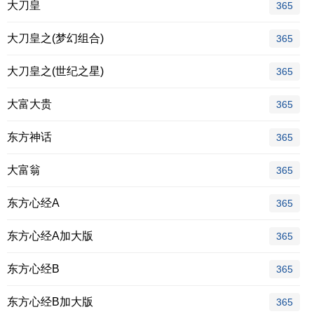
大刀皇
365
大刀皇之(梦幻组合)
365
大刀皇之(世纪之星)
365
大富大贵
365
东方神话
365
大富翁
365
东方心经A
365
东方心经A加大版
365
东方心经B
365
东方心经B加大版
365