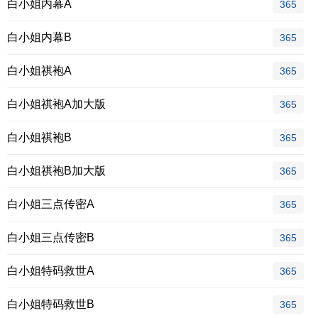
白小姐内幕A
365
白小姐内幕B
365
白小姐祺袍A
365
白小姐祺袍A加大版
365
白小姐祺袍B
365
白小姐祺袍B加大版
365
白小姐三点传密A
365
白小姐三点传密B
365
白小姐特码救世A
365
白小姐特码救世B
365