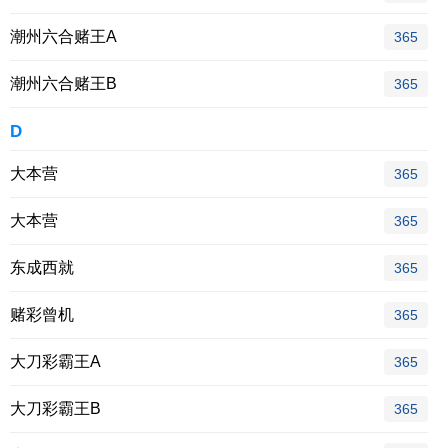
潮州六合赌王A
365
潮州六合赌王B
365
D
大本营
365
大本营
365
东成西就
365
赌彩曾机
365
大刀彩霸王A
365
大刀彩霸王B
365