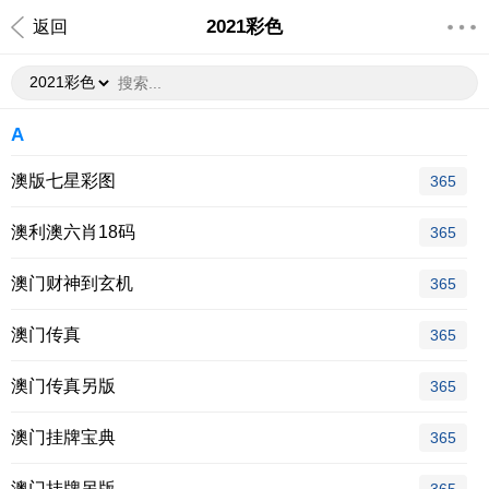
2021彩色
返回
A
澳版七星彩图
365
澳利澳六肖18码
365
澳门财神到玄机
365
澳门传真
365
澳门传真另版
365
澳门挂牌宝典
365
澳门挂牌另版