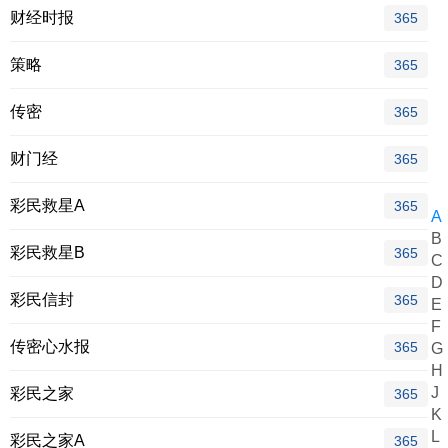
财经时报
365
策略
365
传密
365
财门经
365
彩民救星A
365
A
B
彩民救星B
365
C
D
彩民信封
365
E
F
传密心水报
365
G
H
J
彩民之家
365
K
L
彩民之家A
365