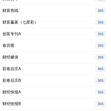
财富热线
365
财富赢家（七星彩）
365
创富专刊A
365
春宫图
365
财经赌侠
365
彩卷后庄A
365
彩卷后庄B
365
财经快报A
365
财经快报B
365