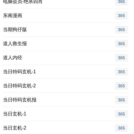
电脑会员-绝杀四肖
365
东南漫画
365
当期狗仔版
365
道人救生报
365
道人内经
365
当日特码玄机-1
365
当日特码玄机-2
365
当日特码玄机报
365
当日玄机-1
365
当日玄机-2
365