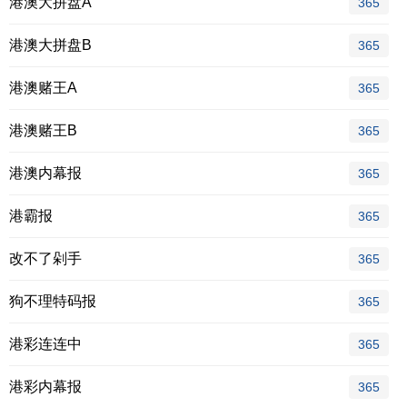
港澳大拼盘A
365
港澳大拼盘B
365
港澳赌王A
365
港澳赌王B
365
港澳内幕报
365
港霸报
365
改不了剁手
365
狗不理特码报
365
港彩连连中
365
港彩内幕报
365