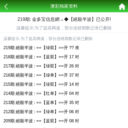
澳彩独家资料
219期: 金多宝信息網→◆【絕殺半波】已公开!
温馨提示:为了提高网速，部分连错期数记录已删除
温馨提示:为了提高网速，部分连错期数记录已删除
219期 絕殺半波 : ==【绿双】==开 ?? 准
218期 絕殺半波 : ==【蓝双】==开 17 对
217期 絕殺半波 : ==【绿双】==开 26 对
216期 絕殺半波 : ==【绿单】==开 37 对
215期 絕殺半波 : ==【绿双】==开 14 对
214期 絕殺半波 : ==【红单】==开 04 对
213期 絕殺半波 : ==【蓝单】==开 35 对
212期 絕殺半波 : ==【绿单】==开 06 对
209期 絕殺半波 : ==【蓝双】==开 08 对