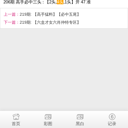
206期 高手必中三头 : 【2头,
4头
,1头】开 47 准
上一篇：
219期: 【高手猛料】【必中五尾】
下一篇：
219期: 【六盒才女六肖仲特专区】
首页
彩图
黑白
记录