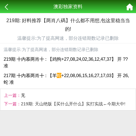
澳彩独家资料
219期: 好料推荐【两肖八碼】什么都不用想,包这里稳当当
的!
温馨提示:为了提高网速，部分连错期数记录已删除
温馨提示:为了提高网速，部分连错期数记录已删除
219期 ╋内慕两肖╋ : 【鸡狗+27,08,24,02,36,12,47,37】 开 ??
准
217期 ╋内慕两肖╋ : 【羊
蛇
+22,08,06,15,16,27,17,03】 开 26,
蛇 准
上一篇：
无
下一篇：
219期: 天山绝版【买什么开什么】实打实战←今期大中!