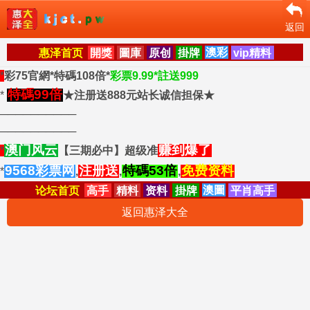
返回
惠泽首页
開獎
圖庫
原创
掛牌
澳彩
vip精料
*
彩75官網*特碼108倍*
彩票9.99*註送999
特碼99倍
*
★注册送888元站长诚信担保★
──────────
──────────
澳门风云
赚到爆了
*
【三期必中】超级准
9568彩票网
注册送
特碼53倍
免费资料
*
,
,
,
论坛首页
高手
精料
资料
掛牌
澳圖
平肖高手
返回惠泽大全