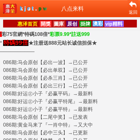
八点来料
返回
惠泽首页
開獎
圖庫
原创
掛牌
澳彩
vip精料
*
彩75官網*特碼108倍*
彩票9.99*註送999
特碼99倍
*
★注册送888元站长诚信担保★
──────────
086期:马会原创【必出一波】→已公开
086期:马会原创【必出单双】→已公开
086期:马会原创【必杀三肖】→已公开
086期:马会原创【必出三行】→已公开
086期:好运㊣小子『必赢平码』→最新料
086期:好运㊣小子『必赢平特尾』→最新料
086期:好运㊣小子『必赢平特』→最新料
086期:马会原创【二尾中奖】→已发表
086期:黄金马来了『一肖中特』→又大中
086期:马会原创【必中三头】→已更新