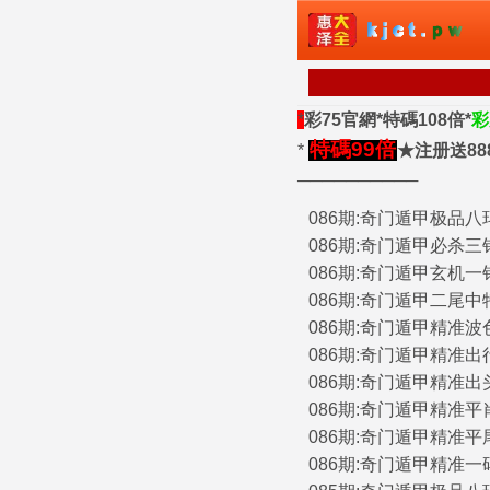
*
彩75官網*特碼108倍*
彩
特碼99倍
*
★注册送8
──────────
086期:奇门遁甲极品八
086期:奇门遁甲必杀三
086期:奇门遁甲玄机一
086期:奇门遁甲二尾中
086期:奇门遁甲精准波
086期:奇门遁甲精准出
086期:奇门遁甲精准出
086期:奇门遁甲精准平
086期:奇门遁甲精准平
086期:奇门遁甲精准一